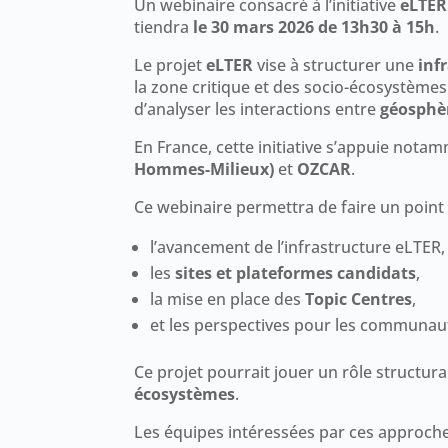
Un webinaire consacré à l’initiative
eLTER
tiendra
le 30 mars 2026 de 13h30 à 15h
.
Le projet
eLTER
vise à structurer une
inf
la zone critique et des socio-écosystèmes
d’analyser les interactions entre
géosphè
En France, cette initiative s’appuie nota
Hommes-Milieux)
et
OZCAR
.
Ce webinaire permettra de faire un point 
l’avancement de l’infrastructure eLTER,
les
sites et plateformes candidats
,
la mise en place des
Topic Centres
,
et les perspectives pour les communaut
Ce projet pourrait jouer un rôle structu
écosystèmes
.
Les équipes intéressées par ces approche