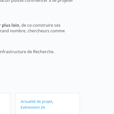
chacun puisse commencer à se projeter
r plus loin
, de co-construire ses
us grand nombre, chercheurs comme
Infrastructure de Recherche.
,
Actualité de projet
Evénement ZA