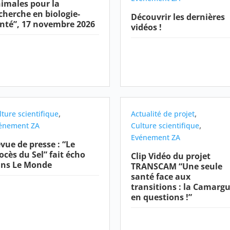
imales pour la
cherche en biologie-
Découvrir les dernières
nté”, 17 novembre 2026
vidéos !
,
,
lture scientifique
Actualité de projet
,
énement ZA
Culture scientifique
Evénement ZA
vue de presse : “Le
ocès du Sel” fait écho
Clip Vidéo du projet
ns Le Monde
TRANSCAM “Une seule
santé face aux
transitions : la Camarg
en questions !”