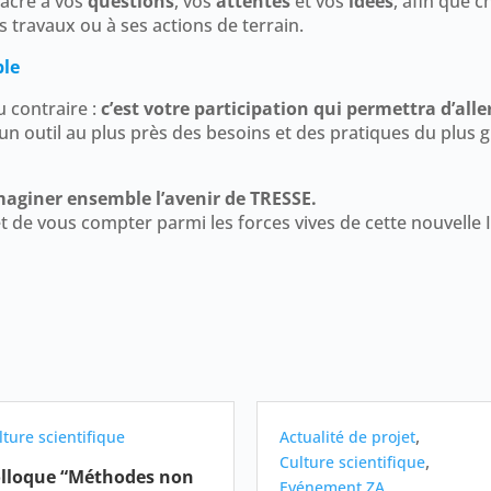
acré à vos
questions
, vos
attentes
et vos
idées
, afin que 
 travaux ou à ses actions de terrain.
ble
u contraire :
c’est votre participation qui permettra d’alle
t un outil au plus près des besoins et des pratiques du pl
maginer ensemble l’avenir de TRESSE.
t de vous compter parmi les forces vives de cette nouvelle 
,
lture scientifique
Actualité de projet
,
Culture scientifique
lloque “Méthodes non
Evénement ZA