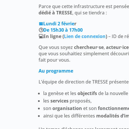
Parce que cette infrastructure est pensée 
dédié à TRESSE
, qui se tiendra :
📅Lundi 2 févrie
r
🕒
De 15h30 à 17h00
💻En ligne (
Lien de connexion
)
– ID de r
Que vous soyez
chercheur·se
,
acteur·ice
que vous souhaitiez simplement découvri
fait pour vous.
Au programme
L’équipe de direction de TRESSE présente
la genèse et les
objectifs
de la nouvelle 
les
services
proposés,
son
organisation
et son
fonctionnem
ainsi que les différentes
modalités d’i