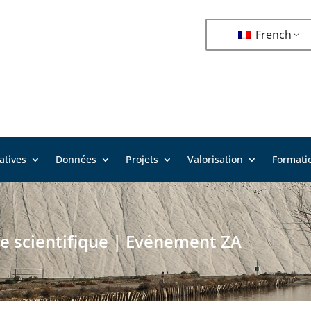
French
iatives
Données
Projets
Valorisation
Formati
e scientifique
|
Evénement ZA