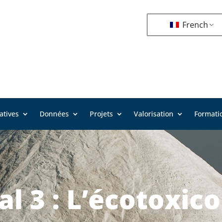
French
iatives
Données
Projets
Valorisation
Formati
al 3 : L’écotoxico