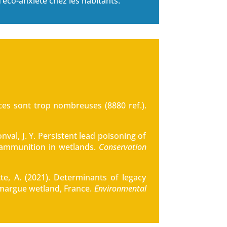
d’éco-anxiété chez les habitants.
es sont trop nombreuses (8880 ref.).
nval, J. Y. Persistent lead poisoning of
 ammunition in wetlands.
Conservation
utte, A. (2021). Determinants of legacy
Camargue wetland, France.
Environmental