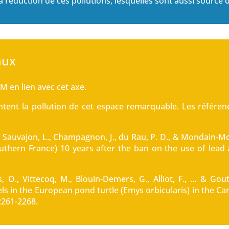
a réduction de ces pollutions, lesquelles sont aussi source 
aux
M en lien avec cet axe.
nt la pollution de cet espace remarquable. Les référenc
 F., Sauvajon, L., Champagnon, J., du Rau, P. D., & Mondain‐Mo
uthern France) 10 years after the ban on the use of lead
is, O., Vittecoq, M., Blouin‐Demers, G., Alliot, F., … & Go
vels in the European pond turtle (Emys orbicularis) in the 
 2261-2268.