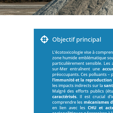
Objectif principal

L’écotoxicologie vise à compren
zone humide emblématique soumi
particulièrement sensible. Les 
sur-Mer entraînent une
accu
préoccupants. Ces polluants – p
l’immunité et la reproduction
les impacts indirects sur la
san
Malgré des efforts publics (ét
caractérisés
. Il est crucial d’
comprendre les
mécanismes d
en lien avec les
CHU et act