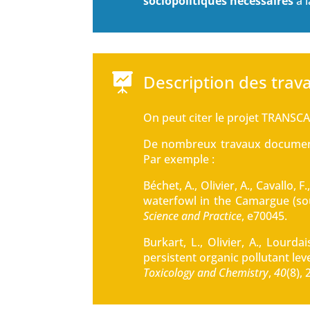
sociopolitiques nécessaires
à l
Description des trav

On peut citer le projet TRANSCA
De nombreux travaux documente
Par exemple :
Béchet, A., Olivier, A., Cavallo,
waterfowl in the Camargue (so
Science and Practice
, e70045.
Burkart, L., Olivier, A., Lourda
persistent organic pollutant le
Toxicology and Chemistry
,
40
(8),