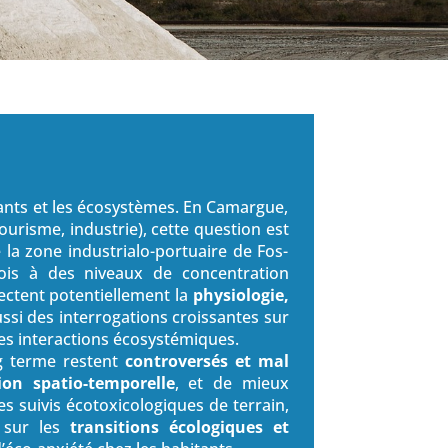
vants et les écosystèmes. En Camargue,
risme, industrie), cette question est
 la zone industrialo-portuaire de Fos-
ois à des niveaux de concentration
ectent potentiellement la
physiologie,
ssi des interrogations croissantes sur
les interactions écosystémiques.
ng terme restent
controversés et mal
tion spatio-temporelle
, et de mieux
es suivis écotoxicologiques de terrain,
e sur les
transitions écologiques et