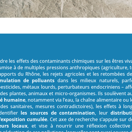
dre les effets des contaminants chimiques sur les êtres vi
se à de multiples pressions anthropiques (agriculture, tou
apports du Rhône, les rejets agricoles et les retombées de
mulation de polluants
dans les milieux naturels, parf
esticides, métaux lourds, perturbateurs endocriniens – aff
des plantes, animaux et micro-organismes. Ils soulèvent au
té humaine
, notamment via l’eau, la chaîne alimentaire ou 
udes sanitaires, mesures contradictoires), les effets à lo
identifier
les sources de contamination
, leur
distribu
’exposition cumulée
. Cet axe de recherche s’appuie sur d
eurs locaux
, et vise à nourrir une réflexion collectiv