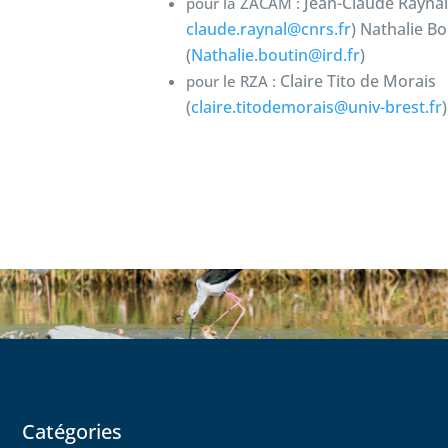
Jean-Claude Raynal
pour la ZACAM :
claude.raynal@cnrs.fr
)
Nathalie Bo
(
Nathalie.boutin@ird.fr
)
Claire Tito de Morais
pour le RZA :
(
claire.titodemorais@univ-brest.fr
)
Catégories