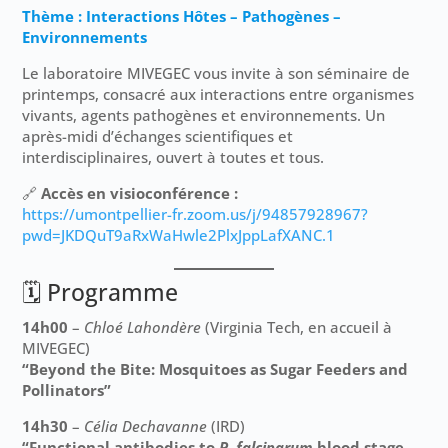
Thème : Interactions Hôtes – Pathogènes –
Environnements
Le laboratoire MIVEGEC vous invite à son séminaire de
printemps, consacré aux interactions entre organismes
vivants, agents pathogènes et environnements. Un
après-midi d’échanges scientifiques et
interdisciplinaires, ouvert à toutes et tous.
🔗
Accès en visioconférence :
https://umontpellier-fr.zoom.us/j/94857928967?
pwd=JKDQuT9aRxWaHwle2PlxJppLafXANC.1
🗓 Programme
14h00
–
Chloé Lahondère
(Virginia Tech, en accueil à
MIVEGEC)
“Beyond the Bite: Mosquitoes as Sugar Feeders and
Pollinators”
14h30
–
Célia Dechavanne
(IRD)
“Functional antibodies to
P. falciparum
blood stage